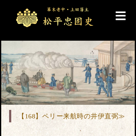
【168】ペリー来航時の井伊直弼≫