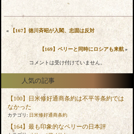
«
【167】徳川斉昭が入閣、忠固は反対
【169】ペリーと同時にロシアも来航
»
コメントは受け付けていません。
人気の記事
【100】日米修好通商条約は不平等条約では
なかった
カテゴリ:
日米修好通商条約
【164】最も印象的なペリーの日本評