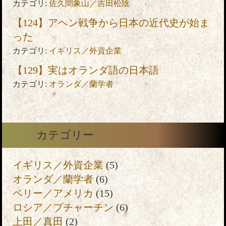
カテゴリ:
佐久間象山／吉田松陰
【124】アヘン戦争から日本の近代史が始ま
った
カテゴリ:
イギリス／外資企業
【129】実はオランダ語の日本語
カテゴリ:
オランダ／蘭学者
カテゴリー
イギリス／外資企業
(5)
オランダ／蘭学者
(6)
ペリー／アメリカ
(15)
ロシア／プチャーチン
(6)
上田／真田
(2)