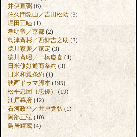
井伊直弼
(6)
佐久間象山／吉田松陰
(3)
堀田正睦
(1)
孝明帝／京都
(2)
島津斉彬／西郷吉之助
(3)
徳川家慶／家定
(3)
徳川斉昭／一橋慶喜
(4)
日米修好通商条約
(3)
日米和親条約
(1)
映画ドラマ脚本
(195)
松平忠固（忠優）
(19)
江戸幕府
(12)
石河政平／井戸覚弘
(1)
阿部正弘
(10)
鳥居耀蔵
(4)