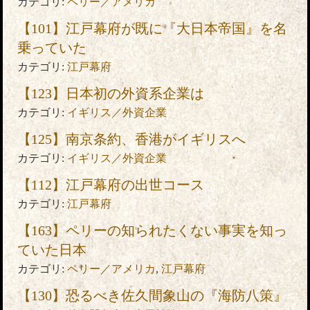
カテゴリ:
ペリー／アメリカ
【101】江戸幕府が既に『大日本帝国』を名
乗っていた
カテゴリ:
江戸幕府
【123】日本初の外資系企業は
カテゴリ:
イギリス／外資企業
【125】南京条約、香港がイギリスへ
カテゴリ:
イギリス／外資企業
【112】江戸幕府の出世コース
カテゴリ:
江戸幕府
【163】ペリーの知られたくない事実を知っ
ていた日本
カテゴリ:
ペリー／アメリカ
,
江戸幕府
【130】恐るべき佐久間象山の『海防八策』