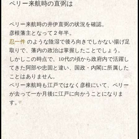
ペリー来航時の直弼は
ペリー来航時の井伊直弼の状況を確認。
彦根藩主となって２年半。
忍一件
のような陰湿で後ろ向きでしかない揚げ足
取りで、藩内の政治は掌握したことでしょう。
しかしこの時点で、10代の頃から政府内で活躍し
てきた阿部や忠固と違い、国政・内閣に所属した
ことはありません。
ペリー来航時も江戸ではなく彦根にいて、ペリー
が去って一か月後に江戸に向かうことになりま
す。