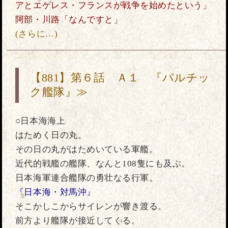
アとエゲレス・フランスが戦争を始めたという」
阿部・川路「なんですと」
(さらに…)
【881】第６話 Ａ１ 『バルチッ
ク艦隊』≫
○日本海海上
はためく日の丸。
その日の丸がはためいている軍艦。
近代的戦艦の艦隊、なんと108隻にも及ぶ。
日本海軍連合艦隊の勇壮なる行軍。
『日本海・対馬沖』
そこかしこからサイレンが響き渡る。
前方より艦隊が接近してくる。