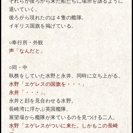
それらが後ろから来た船たちに場所を譲るように
退いていく。
後ろから現れたのは４隻の艦隊。
イギリス国旗を掲げている。
○奉行所・外観
声「なんだと」
○同・中
執務をしていた水野と永井、同時に立ち上がる。
水野「エゲレスの国旗を・・・」
永井「・・・」
永井と顔を見合わせる水野。
長崎湾に浮かぶ英国艦隊。
展望場から艦隊が来ているのを見つける二人。
水野「エゲレスがついに来た。しかもこの長崎