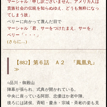
マーシャル「申し訳ございません。アメリカ人は
貴族社会の伝統を知らぬゆえ、どうも無粋になっ
てしまう故」
ペリーに向かって蔑んだ目で
マーシャル「君、サーをつけたまえ、サーを」
ペリー「・・・」
(さらに…)
【882】第６話 Ａ２ 『鳳凰丸』
≫
○品川・御殿山
陣幕が張られ、式典が開かれている。
中央に座っている阿部、忠優ほか老中陣。
後ろには諸侯。斉昭・慶永・宗城・斉彬の姿も見