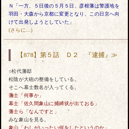
Ｎ「一方、５日後の５月５日、彦根藩は警護地を
羽田・大森から京都に変更となり、この日京へ向
けて出発しようとしていた」
(さらに…)
【878】第５話 Ｄ２ 『逮捕』≫
○松代藩邸
松陰が大砲の整備をしている。
そこへ幕士数名が入ってくる。
藩士「何事か」
幕士「佐久間象山に捕縛状が出ておる」
藩士ら「なんですと」
みな象山を見る。
象山「わしがいったい何をしたというのか」