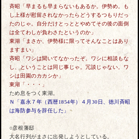
斉昭「早まるも早まらないもあるか。伊勢め。も
し上様が慰留されなかったらどうするつもりだっ
たのじゃ。自分だけとっととやめてその後の面倒
は全てわしが負わさたというのか」
東湖「まさか、伊勢様に限ってそんなことはあり
ますまい」
斉昭「ワシは聞いてなかったぞ。ワシに相談もな
し、ということは同じ事じゃ。冗談じゃない。ワ
シは田園のカカシか」
東湖「・・・」
ため息をつく東湖。
Ｎ「嘉永７年（西暦1854年）４月30日、徳川斉昭
は海防参与を辞任した」
○彦根藩邸
大名行列がまさに出発しようとしている。