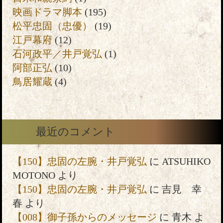
映画ドラマ脚本
(195)
松平忠固（忠優）
(19)
江戸幕府
(12)
石河政平／井戸覚弘
(1)
阿部正弘
(10)
鳥居耀蔵
(4)
最近のコメント
【150】忠固の左腕・井戸覚弘
に
ATSUHIKO
MOTONO
より
【150】忠固の左腕・井戸覚弘
に
吉見 幸
春
より
【008】御子孫からのメッセージ
に
青木
よ