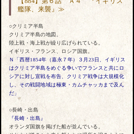
【884】第６話 Ａ４ 『イギリス
艦隊、来襲』≫
○クリミア半島
クリミア半島の地図。
陸上戦・海上戦が繰り広げられている。
イギリス・フランス、ロシア国旗。
Ｎ「西暦1854年（嘉永７年）３月23日、イギリス
はクリミア半島をめぐる争いでフランスと共にロ
シアに対し宣戦を布告、クリミア戦争は大規模化
し、その戦闘地域は極東・カムチャッカまで及ん
だ」
○長崎・出島
『長崎・出島』
オランダ国旗を掲げた船が並んでいる。