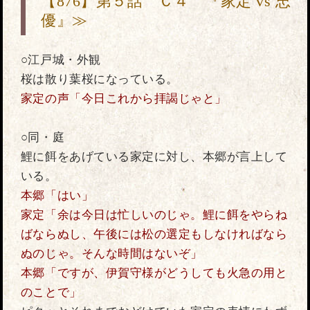
【876】第５話 Ｃ４ 『家定 vs 忠
優』≫
○江戸城・外観
桜は散り葉桜になっている。
家定の声「今日これから拝謁じゃと」
○同・庭
鯉に餌をあげている家定に対し、本郷が言上して
いる。
本郷「はい」
家定「余は今日は忙しいのじゃ。鯉に餌をやらね
ばならぬし、午後には松の選定もしなければなら
ぬのじゃ。そんな時間はないぞ」
本郷「ですが、伊賀守様がどうしても火急の用と
のことで」