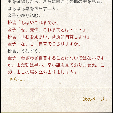
中を確認したら、さらに向こうの船の中を見る。
はぁはぁ息を切らす二人。
金子が座り込む。
松陰「もはやこれまでか」
金子「せ、先生、これまでとは・・・」
松陰「止むをえまい、番所に自首しよう」
金子「な、じ、自首でござりますか」
松陰、うなずく。
金子「わざわざ自首することはないではないです
か。まだ朝は早い。幸い誰も見ておりませぬ。こ
のままこの場を立ち去りましょう」
(さらに…)
次のページ »