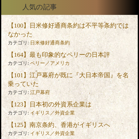
人気の記事
【100】日米修好通商条約は不平等条約では
なかった
カテゴリ:
日米修好通商条約
【164】最も印象的なペリーの日本評
カテゴリ:
ペリー／アメリカ
【101】江戸幕府が既に『大日本帝国』を名
乗っていた
カテゴリ:
江戸幕府
【123】日本初の外資系企業は
カテゴリ:
イギリス／外資企業
【125】南京条約、香港がイギリスへ
カテゴリ:
イギリス／外資企業