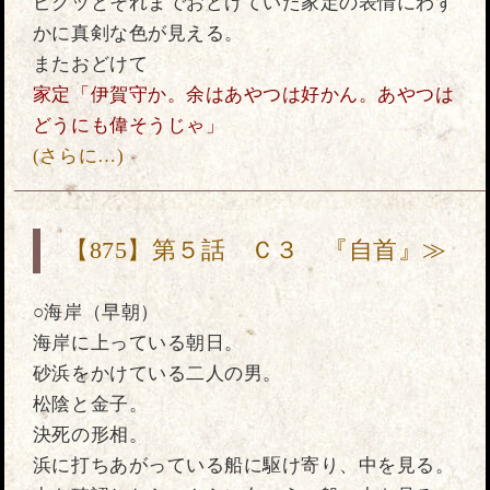
ピクッとそれまでおどけていた家定の表情にわず
かに真剣な色が見える。
またおどけて
家定「伊賀守か。余はあやつは好かん。あやつは
どうにも偉そうじゃ」
(さらに…)
【875】第５話 Ｃ３ 『自首』≫
○海岸（早朝）
海岸に上っている朝日。
砂浜をかけている二人の男。
松陰と金子。
決死の形相。
浜に打ちあがっている船に駆け寄り、中を見る。