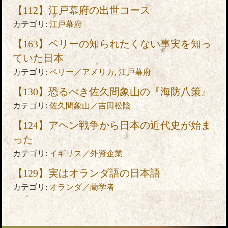
【112】江戸幕府の出世コース
カテゴリ:
江戸幕府
【163】ペリーの知られたくない事実を知っ
ていた日本
カテゴリ:
ペリー／アメリカ
,
江戸幕府
【130】恐るべき佐久間象山の『海防八策』
カテゴリ:
佐久間象山／吉田松陰
【124】アヘン戦争から日本の近代史が始ま
った
カテゴリ:
イギリス／外資企業
【129】実はオランダ語の日本語
カテゴリ:
オランダ／蘭学者