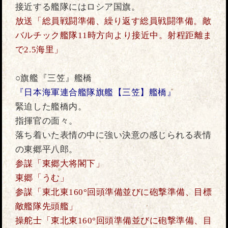
接近する艦隊にはロシア国旗。
放送「総員戦闘準備、繰り返す総員戦闘準備。敵
バルチック艦隊11時方向より接近中。射程距離ま
で2.5海里」
○旗艦『三笠』艦橋
『日本海軍連合艦隊旗艦【三笠】艦橋』
緊迫した艦橋内。
指揮官の面々。
落ち着いた表情の中に強い決意の感じられる表情
の東郷平八郎。
参謀「東郷大将閣下」
東郷「うむ」
参謀「東北東160°回頭準備並びに砲撃準備、目標
敵艦隊先頭艦」
操舵士「東北東160°回頭準備並びに砲撃準備、目