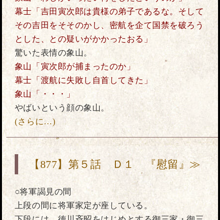
幕士「吉田寅次郎は貴様の弟子であるな。そして
その吉田をそそのかし、密航を企て国禁を破ろう
とした、との疑いがかかったおる」
驚いた表情の象山。
象山「寅次郎が捕まったのか」
幕士「渡航に失敗し自首してきた」
象山「・・・」
やばいという顔の象山。
(さらに…)
【877】第５話 Ｄ１ 『慰留』≫
○将軍謁見の間
上段の間に将軍家定が座している。
下段には、徳川斉昭をはじめとする御三家・御三