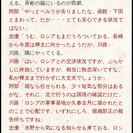
える。斉彬の脇にいるのが西郷。
阿部「やっとペルリが去りましたな。函館・下田
とまわって。だが・・・とても安心できる状況で
はない」
忠優「うむ、ロシアもまだうろついておる。長崎
から今度は樺太に向かったようだが。川路」
川路、隣にやってくる。
川路「はい。ロシアとの交渉状況ですが、ぶらか
しに終始していますが、相当に執念深いですな。
私が樺太まで行かずに大丈夫でしょうか」
阿部「堀なら任せられる、少々短気な部分はある
がな。それに、北で行うのは国境の確認だけだ」
川路「ロシアの軍事基地が久春古丹に築かれたと
のことで心配です。いずれにしろ、堀織部正の報
告待ちですね」
忠優「水野から気になる知らせも来ておる。ロシ