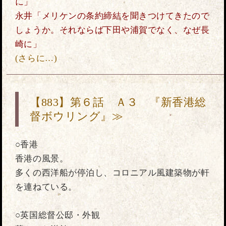
に」
永井「メリケンの条約締結を聞きつけてきたので
しょうか。それならば下田や浦賀でなく、なぜ長
崎に」
(さらに…)
【883】第６話 Ａ３ 『新香港総
督ボウリング』≫
○香港
香港の風景。
多くの西洋船が停泊し、コロニアル風建築物が軒
を連ねている。
○英国総督公邸・外観