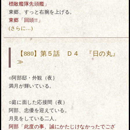
標敵艦隊先頭艦」
東郷、すっと右腕を上げる。
東郷「回頭!!」
(さらに…)
【880】第５話 Ｄ４ 『日の丸』
≫
○阿部邸・外観（夜｝
満月が輝いている。
○庭に面した応接間（夜）
阿部、忠優を迎えている。
月見をしている二人。
阿部「此度の事、誠にかたじけなかったでござ