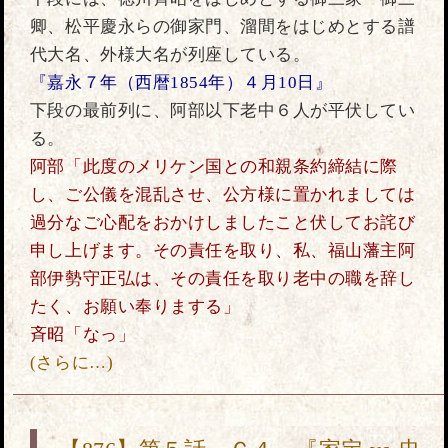
卿、松平慶永らの御家門、溜間をはじめとする譜
代大名、外様大名が列座している。
『嘉永７年（西暦1854年）４月10日』
下段の最前列に、阿部以下老中６人が平伏してい
る。
阿部「此度のメリケン国との和親条約締結に際
し、ご公儀を混乱させ、公方様に置かれましては
過分なご心配をおかけしましたこと伏してお詫び
申し上げます。その責任を取り、私、福山藩主阿
部伊勢守正弘は、その責任を取り老中の職を辞し
たく、お願い奉りまする」
斉昭「なっ」
(さらに…)