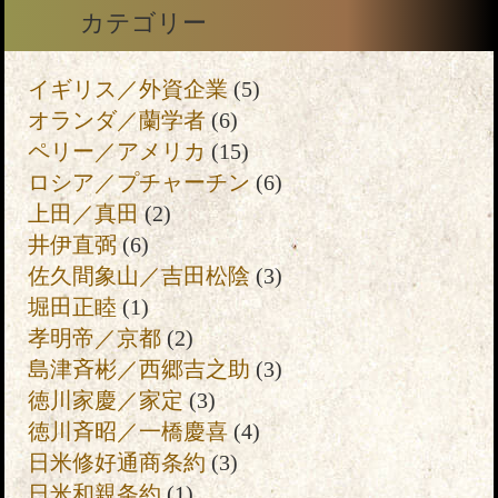
カテゴリー
イギリス／外資企業
(5)
オランダ／蘭学者
(6)
ペリー／アメリカ
(15)
ロシア／プチャーチン
(6)
上田／真田
(2)
井伊直弼
(6)
佐久間象山／吉田松陰
(3)
堀田正睦
(1)
孝明帝／京都
(2)
島津斉彬／西郷吉之助
(3)
徳川家慶／家定
(3)
徳川斉昭／一橋慶喜
(4)
日米修好通商条約
(3)
日米和親条約
(1)