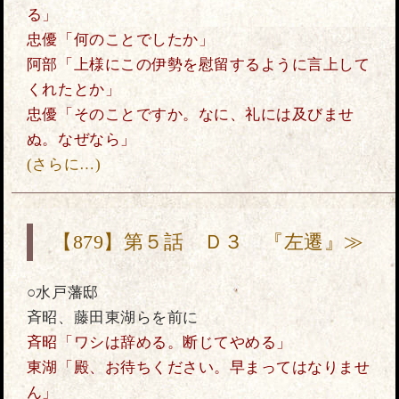
る」
忠優「何のことでしたか」
阿部「上様にこの伊勢を慰留するように言上して
くれたとか」
忠優「そのことですか。なに、礼には及びませ
ぬ。なぜなら」
(さらに…)
【879】第５話 Ｄ３ 『左遷』≫
○水戸藩邸
斉昭、藤田東湖らを前に
斉昭「ワシは辞める。断じてやめる」
東湖「殿、お待ちください。早まってはなりませ
ん」