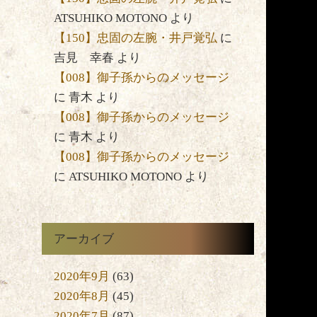
ATSUHIKO MOTONO
より
【150】忠固の左腕・井戸覚弘
に
吉見 幸春
より
【008】御子孫からのメッセージ
に
青木
より
【008】御子孫からのメッセージ
に
青木
より
【008】御子孫からのメッセージ
に
ATSUHIKO MOTONO
より
アーカイブ
2020年9月
(63)
2020年8月
(45)
2020年7月
(87)