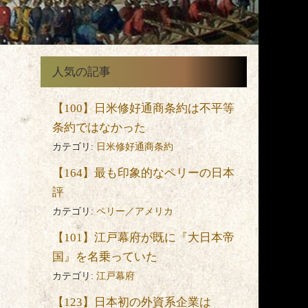
人気の記事
【100】日米修好通商条約は不平等
条約ではなかった
カテゴリ:
日米修好通商条約
【164】最も印象的なペリーの日本
評
カテゴリ:
ペリー／アメリカ
【101】江戸幕府が既に『大日本帝
国』を名乗っていた
カテゴリ:
江戸幕府
【123】日本初の外資系企業は