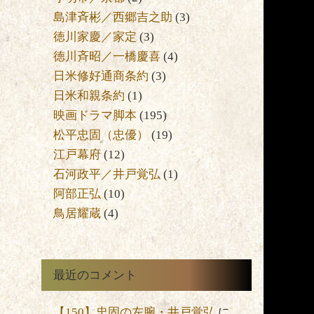
島津斉彬／西郷吉之助
(3)
徳川家慶／家定
(3)
徳川斉昭／一橋慶喜
(4)
日米修好通商条約
(3)
日米和親条約
(1)
映画ドラマ脚本
(195)
松平忠固（忠優）
(19)
江戸幕府
(12)
石河政平／井戸覚弘
(1)
阿部正弘
(10)
鳥居耀蔵
(4)
最近のコメント
【150】忠固の左腕・井戸覚弘
に