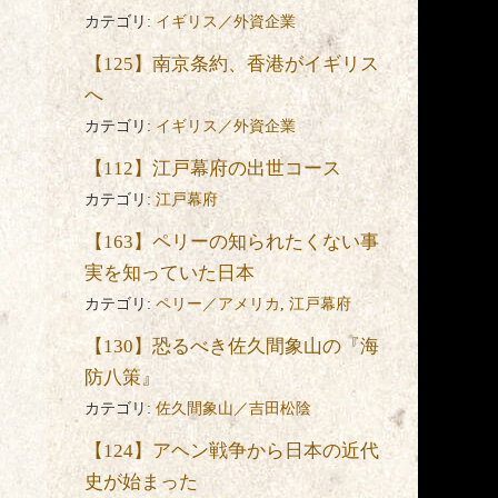
カテゴリ:
イギリス／外資企業
【125】南京条約、香港がイギリス
へ
カテゴリ:
イギリス／外資企業
【112】江戸幕府の出世コース
カテゴリ:
江戸幕府
【163】ペリーの知られたくない事
実を知っていた日本
カテゴリ:
ペリー／アメリカ
,
江戸幕府
【130】恐るべき佐久間象山の『海
防八策』
カテゴリ:
佐久間象山／吉田松陰
【124】アヘン戦争から日本の近代
史が始まった