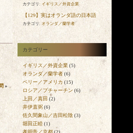
カテゴリ:
イギリス／外資企業
【129】実はオランダ語の日本語
カテゴリ:
オランダ／蘭学者
カテゴリー
イギリス／外資企業
(5)
オランダ／蘭学者
(6)
ペリー／アメリカ
(15)
問
»
ロシア／プチャーチン
(6)
上田／真田
(2)
井伊直弼
(6)
佐久間象山／吉田松陰
(3)
堀田正睦
(1)
孝明帝／京都
(2)