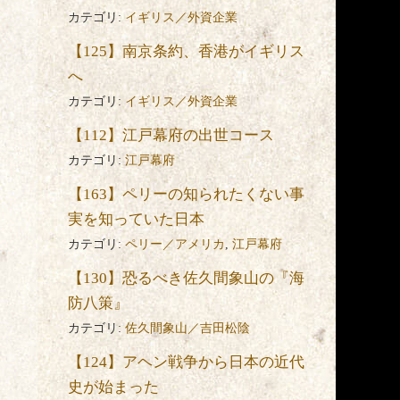
カテゴリ:
イギリス／外資企業
【125】南京条約、香港がイギリス
へ
カテゴリ:
イギリス／外資企業
【112】江戸幕府の出世コース
カテゴリ:
江戸幕府
【163】ペリーの知られたくない事
外
実を知っていた日本
カテゴリ:
ペリー／アメリカ
,
江戸幕府
【130】恐るべき佐久間象山の『海
ま
防八策』
カテゴリ:
佐久間象山／吉田松陰
お
【124】アヘン戦争から日本の近代
史が始まった