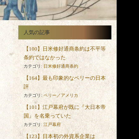
人気の記事
【100】日米修好通商条約は不平等
条約ではなかった
カテゴリ:
日米修好通商条約
【164】最も印象的なペリーの日本
評
て
カテゴリ:
ペリー／アメリカ
【101】江戸幕府が既に『大日本帝
つ
国』を名乗っていた
カテゴリ:
江戸幕府
動
【123】日本初の外資系企業は