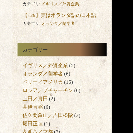
カテゴリ:
イギリス／外資企業
【129】実はオランダ語の日本語
カテゴリ:
オランダ／蘭学者
カテゴリー
イギリス／外資企業
(5)
オランダ／蘭学者
(6)
ペリー／アメリカ
(15)
ロシア／プチャーチン
(6)
上田／真田
(2)
井伊直弼
(6)
佐久間象山／吉田松陰
(3)
未
堀田正睦
(1)
孝明帝／京都
(2)