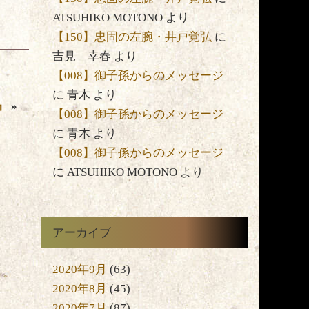
ATSUHIKO MOTONO
より
【150】忠固の左腕・井戸覚弘
に
吉見 幸春
より
【008】御子孫からのメッセージ
に
青木
より
』
»
【008】御子孫からのメッセージ
に
青木
より
【008】御子孫からのメッセージ
に
ATSUHIKO MOTONO
より
アーカイブ
2020年9月
(63)
2020年8月
(45)
2020年7月
(87)