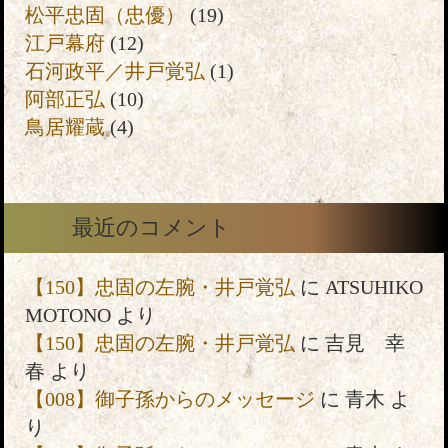
松平忠固（忠優）
(19)
江戸幕府
(12)
石河政平／井戸覚弘
(1)
阿部正弘
(10)
鳥居耀蔵
(4)
最近のコメント
【150】忠固の左腕・井戸覚弘
に
ATSUHIKO
MOTONO
より
【150】忠固の左腕・井戸覚弘
に
吉見 幸
春
より
【008】御子孫からのメッセージ
に
青木
よ
り