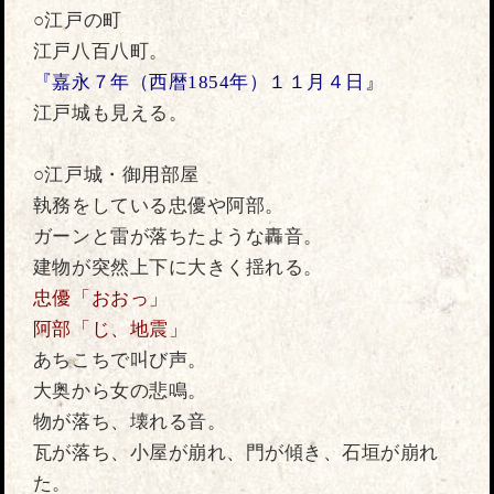
○江戸の町
江戸八百八町。
『嘉永７年（西暦1854年）１１月４日』
江戸城も見える。
○江戸城・御用部屋
執務をしている忠優や阿部。
ガーンと雷が落ちたような轟音。
建物が突然上下に大きく揺れる。
忠優「おおっ」
阿部「じ、地震」
あちこちで叫び声。
大奥から女の悲鳴。
物が落ち、壊れる音。
瓦が落ち、小屋が崩れ、門が傾き、石垣が崩れ
た。