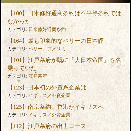
【100】日米修好通商条約は不平等条約では
なかった
カテゴリ:
日米修好通商条約
【164】最も印象的なペリーの日本評
カテゴリ:
ペリー／アメリカ
【101】江戸幕府が既に『大日本帝国』を名
乗っていた
カテゴリ:
江戸幕府
【123】日本初の外資系企業は
カテゴリ:
イギリス／外資企業
【125】南京条約、香港がイギリスへ
カテゴリ:
イギリス／外資企業
【112】江戸幕府の出世コース