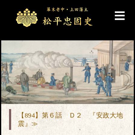
【894】第６話 Ｄ２ 『安政大地
震』≫