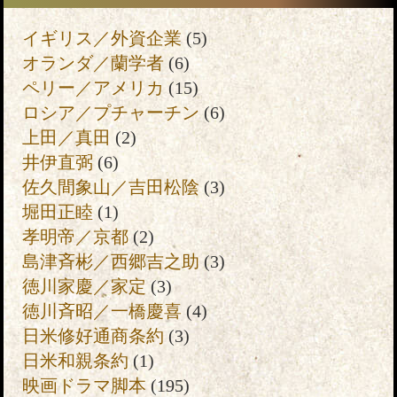
イギリス／外資企業
(5)
オランダ／蘭学者
(6)
ペリー／アメリカ
(15)
ロシア／プチャーチン
(6)
上田／真田
(2)
井伊直弼
(6)
佐久間象山／吉田松陰
(3)
堀田正睦
(1)
孝明帝／京都
(2)
島津斉彬／西郷吉之助
(3)
徳川家慶／家定
(3)
徳川斉昭／一橋慶喜
(4)
日米修好通商条約
(3)
日米和親条約
(1)
映画ドラマ脚本
(195)