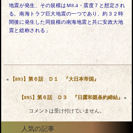
地震が発生、その規模はＭ8.4・震度７と想定され
る。南海トラフ巨大地震の一つであり、約３２時
間後に発生した同規模の南海地震と共に安政大地
震と総称される」
«
【893】第６話 Ｄ１ 『大日本帝国』
【895】第６話 Ｄ３ 『日露和親条約締結』
»
コメントは受け付けていません。
人気の記事