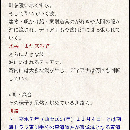
町を覆い尽くす水。
そして引いていく波。
建物・帆かけ船・家財道具のがれきや人間の服が
沖に流され、ディアナも今度は沖に引っ張られて
いく。
水兵「また来るぞ」
さらに大きな波。
波にのまれるディアナ。
湾内には大きな渦が生じ、ディアナは何回も回転
していく。
○同・高台
その様子を呆然と眺めている川路ら。
川路「・・・」
Ｎ「嘉永７年（西暦1854年）１１月４日、とは南
海トラフ東側半分の東海道沖が震源域となる東海