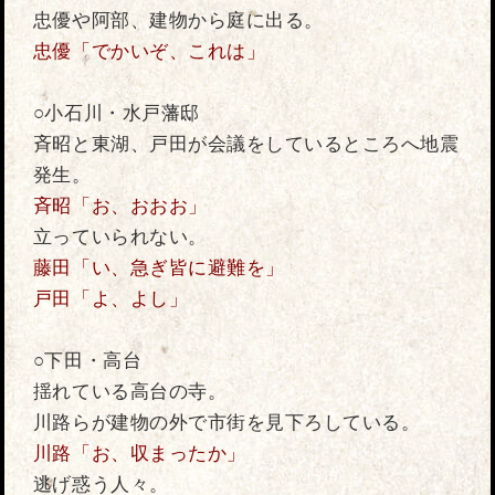
忠優や阿部、建物から庭に出る。
忠優「でかいぞ、これは」
○小石川・水戸藩邸
斉昭と東湖、戸田が会議をしているところへ地震
発生。
斉昭「お、おおお」
立っていられない。
藤田「い、急ぎ皆に避難を」
戸田「よ、よし」
○下田・高台
揺れている高台の寺。
川路らが建物の外で市街を見下ろしている。
川路「お、収まったか」
逃げ惑う人々。