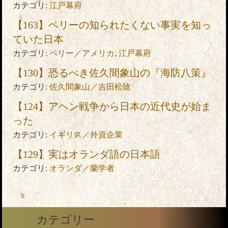
カテゴリ:
江戸幕府
【163】ペリーの知られたくない事実を知っ
ていた日本
カテゴリ:
ペリー／アメリカ
,
江戸幕府
【130】恐るべき佐久間象山の『海防八策』
カテゴリ:
佐久間象山／吉田松陰
【124】アヘン戦争から日本の近代史が始ま
った
カテゴリ:
イギリス／外資企業
【129】実はオランダ語の日本語
カテゴリ:
オランダ／蘭学者
カテゴリー