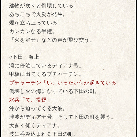
建物が次々と倒壊している。
あちこちで火災が発生。
煙が立ち上っている。
カンカンなる半鐘。
『火を消せ』などの声が飛び交う。
○下田・海上
湾に停泊しているディアナ号。
甲板に出てくるプチャーチン。
プチャーチン「い、いったい何が起きている」
倒壊し火の海になっている下田の町。
水兵「て、提督」
沖から迫ってくる大波。
津波がディアナ号、そして下田の町を襲う。
大きく傾くディアナ。
波に呑み込まれる下田の町。