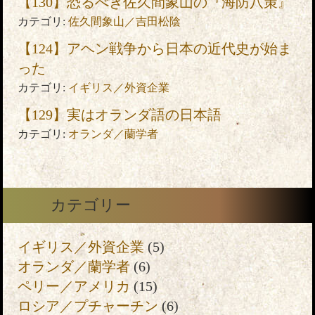
【130】恐るべき佐久間象山の『海防八策』
カテゴリ:
佐久間象山／吉田松陰
【124】アヘン戦争から日本の近代史が始ま
った
カテゴリ:
イギリス／外資企業
【129】実はオランダ語の日本語
カテゴリ:
オランダ／蘭学者
カテゴリー
イギリス／外資企業
(5)
オランダ／蘭学者
(6)
ペリー／アメリカ
(15)
ロシア／プチャーチン
(6)