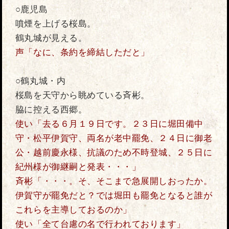
○鹿児島
噴煙を上げる桜島。
鶴丸城が見える。
声「なに、条約を締結しただと」
○鶴丸城・内
桜島を天守から眺めている斉彬。
脇に控える西郷。
使い「去る６月１９日です。２３日に堀田備中
守・松平伊賀守、両名が老中罷免、２４日に御老
公・越前慶永様、抗議のため不時登城、２５日に
紀州様が御継嗣と発表・・・」
斉彬「・・・。そ、そこまで急展開しおったか。
伊賀守が罷免だと？では堀田も罷免となると誰が
これらを主導しておるのか」
使い「全て台慮の名で行われております」