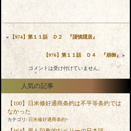
«
【974】第１１話 Ｄ２ 『謹慎隠居』
【976】第１１話 Ｄ４ 『崩御』
»
コメントは受け付けていません。
人気の記事
【100】日米修好通商条約は不平等条約では
なかった
カテゴリ:
日米修好通商条約
【164】最も印象的なペリーの日本評