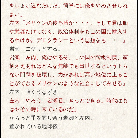
をしょい込むだけだ。簡単には俺をやめさせられ
まい」
左内「メリケンの後ろ盾か・・・。そして君は船
や武器だけでなく、政治体制をもこの国に輸入す
るわけか。デモクラシーという思想をも・・・」
岩瀬、ニヤリとする。
岩瀬「左内。俺はやるぞ。この国の階級制度、家
柄さえあればどんな無能でも出世するという下ら
ない門閥を破壊し、力があれば高い地位に上るこ
とができるメリケンのような社会にしてみせる」
左内、強くうなずき、
左内「やろう、岩瀬君。きっとできる。時代はも
はやその時に来ているのだ」
がちっと手を握り合う岩瀬と左内。
置かれている地球儀。