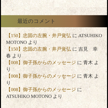
最近のコメント
【150】忠固の左腕・井戸覚弘
に
ATSUHIKO
MOTONO
より
【150】忠固の左腕・井戸覚弘
に
吉見 幸
春
より
【008】御子孫からのメッセージ
に
青木
よ
り
【008】御子孫からのメッセージ
に
青木
よ
り
【008】御子孫からのメッセージ
に
ATSUHIKO MOTONO
より