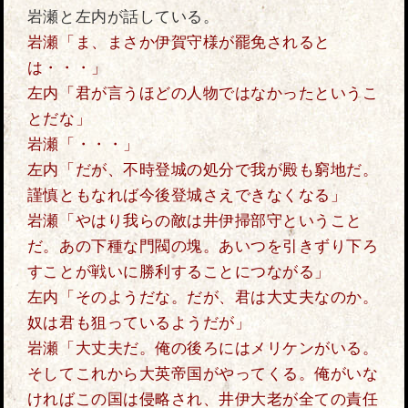
岩瀬と左内が話している。
岩瀬「ま、まさか伊賀守様が罷免されると
は・・・」
左内「君が言うほどの人物ではなかったというこ
とだな」
岩瀬「・・・」
左内「だが、不時登城の処分で我が殿も窮地だ。
謹慎ともなれば今後登城さえできなくなる」
岩瀬「やはり我らの敵は井伊掃部守ということ
だ。あの下種な門閥の塊。あいつを引きずり下ろ
すことが戦いに勝利することにつながる」
左内「そのようだな。だが、君は大丈夫なのか。
奴は君も狙っているようだが」
岩瀬「大丈夫だ。俺の後ろにはメリケンがいる。
そしてこれから大英帝国がやってくる。俺がいな
ければこの国は侵略され、井伊大老が全ての責任