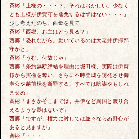
斉彬「上様の・・・？、それはおかしい。少なく
とも上様が伊賀守を罷免するはずはない・・・」
少し考えたのち、西郷を見て
斉彬「西郷、お主はどう見る？」
西郷「恐れながら。動いているのは大老井伊掃部
守かと」
斉彬「うむ、何故じゃ」
西郷「条約無断締結を理由に堀田様、実際は伊賀
様から実権を奪い、さらに不時登城を誘発させ御
老公や越前様を断罪する。すべては陰謀やもしれ
ませぬ」
斉彬「まさかそこまでは。井伊など異国と渡り合
えるような器はないぞ」
西郷「ですが、権力に対しては並々ならぬ野心が
あると見ますが」
斉彬「・・・」