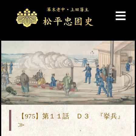
【975】第１１話 Ｄ３ 『挙兵』
≫