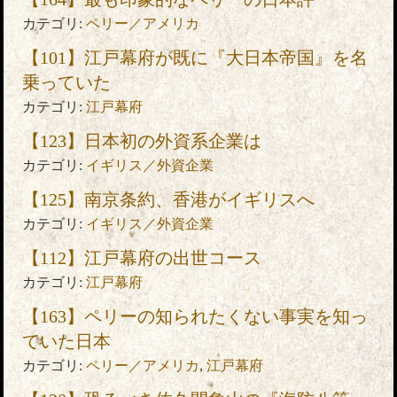
カテゴリ:
ペリー／アメリカ
【101】江戸幕府が既に『大日本帝国』を名
乗っていた
カテゴリ:
江戸幕府
【123】日本初の外資系企業は
カテゴリ:
イギリス／外資企業
【125】南京条約、香港がイギリスへ
カテゴリ:
イギリス／外資企業
【112】江戸幕府の出世コース
カテゴリ:
江戸幕府
【163】ペリーの知られたくない事実を知っ
ていた日本
カテゴリ:
ペリー／アメリカ
,
江戸幕府