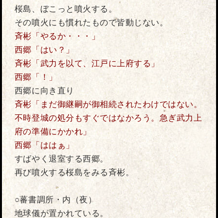
桜島、ぼこっと噴火する。
その噴火にも慣れたもので皆動じない。
斉彬「やるか・・・」
西郷「はい？」
斉彬「武力を以て、江戸に上府する」
西郷「！」
西郷に向き直り
斉彬「まだ御継嗣が御相続されたわけではない。
不時登城の処分もすぐではなかろう。急ぎ武力上
府の準備にかかれ」
西郷「ははぁ」
すばやく退室する西郷。
再び噴火する桜島をみる斉彬。
○蕃書調所・内（夜）
地球儀が置かれている。