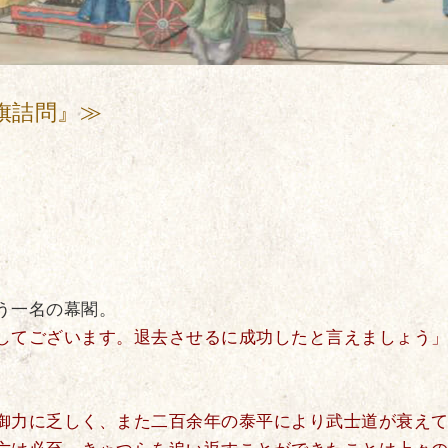
旗詰問』≫
う一名の幕閣。
してございます。退去させるに成功したと言えましょう
御力に乏しく、また二百余年の泰平により武士道が衰え