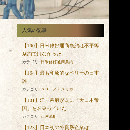
人気の記事
【100】日米修好通商条約は不平等
条約ではなかった
カテゴリ:
日米修好通商条約
【164】最も印象的なペリーの日本
評
カテゴリ:
ペリー／アメリカ
」
【101】江戸幕府が既に『大日本帝
国』を名乗っていた
カテゴリ:
江戸幕府
て
【123】日本初の外資系企業は