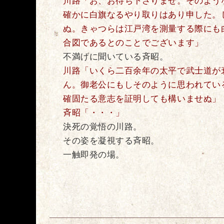
川路「お、お待ち下さりませ。そのよう
確かに白旗なるやり取りはあり申した。
ぬ。きゃつらは江戸湾を測量する際にも
合図であるとのことでございます」
不満げに聞いている斉昭。
川路「いくら二百余年の太平で武士道が
ん。御老公にもしそのように思われてい
確固たる意志を証明しても構いませぬ」
斉昭「・・・」
決死の覚悟の川路。
その姿を凝視する斉昭。
一触即発の場。