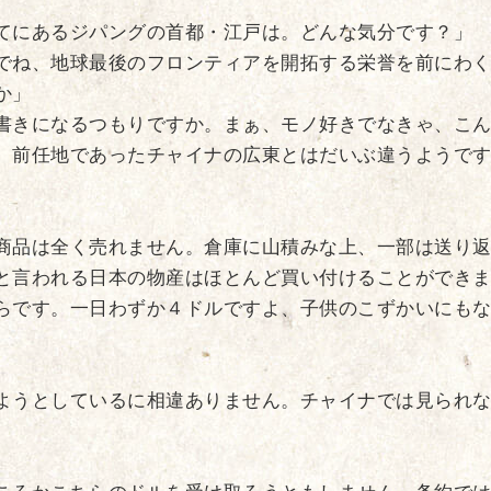
てにあるジパングの首都・江戸は。どんな気分です？」
でね、地球最後のフロンティアを開拓する栄誉を前にわ
か」
書きになるつもりですか。まぁ、モノ好きでなきゃ、こ
、前任地であったチャイナの広東とはだいぶ違うようで
商品は全く売れません。倉庫に山積みな上、一部は送り
と言われる日本の物産はほとんど買い付けることができ
らです。一日わずか４ドルですよ、子供のこずかいにも
ようとしているに相違ありません。チャイナでは見られ