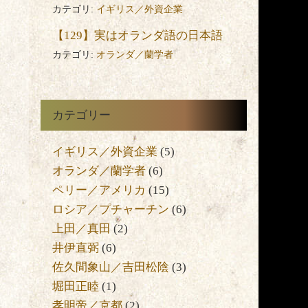
カテゴリ:
イギリス／外資企業
【129】実はオランダ語の日本語
カテゴリ:
オランダ／蘭学者
カテゴリー
イギリス／外資企業
(5)
た
オランダ／蘭学者
(6)
ペリー／アメリカ
(15)
い
ロシア／プチャーチン
(6)
上田／真田
(2)
井伊直弼
(6)
佐久間象山／吉田松陰
(3)
堀田正睦
(1)
孝明帝／京都
(2)