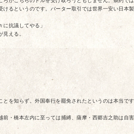
ころかこちらのドルを受け取ろうともしません。条約で
受けるというのです。バーター取引では世界一安い日本
々に抗議してやる」
が見える。
。
ことを知らず。外国奉行を罷免されたというのは本当で
越前・橋本左内に至っては捕縛、薩摩・西郷吉之助は自