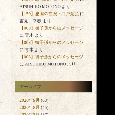
は
ATSUHIKO MOTONO
より
製
【150】忠固の左腕・井戸覚弘
に
吉見 幸春
より
【008】御子孫からのメッセージ
に
青木
より
【008】御子孫からのメッセージ
に
青木
より
【008】御子孫からのメッセージ
に
ATSUHIKO MOTONO
より
アーカイブ
す
2020年9月
(63)
害
2020年8月
(45)
2020年7月
(87)