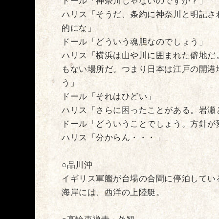
ドール「神奈川じゃないのですか？」
ハリス「そうだ、条約に神奈川と明記さ
的にな」
ドール「どういう魂胆なのでしょう」
ハリス「横浜は山や川に囲まれた僻地だ
もない場所だ。つまり日本は江戸の開港
う」
ドール「それはひどい」
ハリス「さらに困ったことがある。岩瀬
ドール「どういうことでしょう。方針が
ハリス「分からん・・・」
○品川沖
イギリス軍艦が台場の合間に停泊してい
海岸には、西洋の上陸艇。