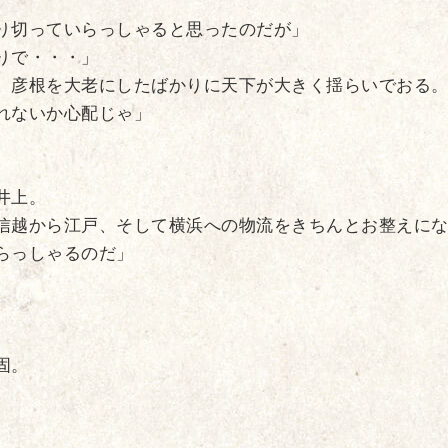
り切っていらっしゃると思ったのだが」
りで・・・」
。彦根を大老にしたばかりに天下が大きく揺らいでおる
れないか心配じゃ」
井上。
信越から江戸、そして横浜への物流をきちんとお整えに
らっしゃるのだ」
固。