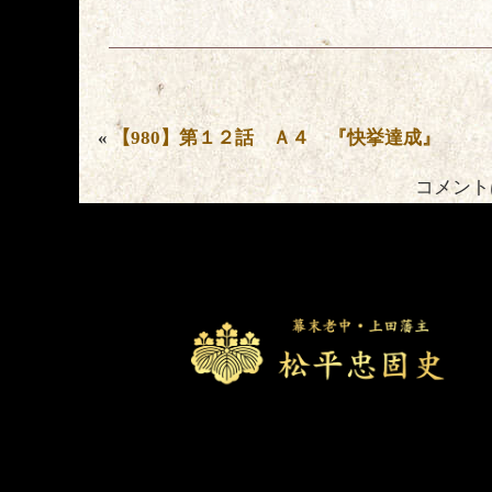
«
【980】第１２話 Ａ４ 『快挙達成』
コメント