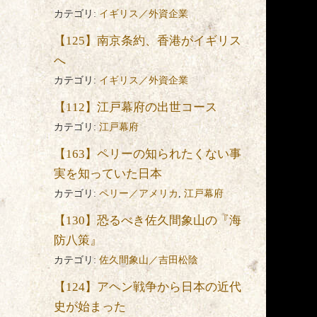
カテゴリ:
イギリス／外資企業
方
【125】南京条約、香港がイギリス
へ
何
カテゴリ:
イギリス／外資企業
ろ
【112】江戸幕府の出世コース
カテゴリ:
江戸幕府
【163】ペリーの知られたくない事
実を知っていた日本
カテゴリ:
ペリー／アメリカ
,
江戸幕府
【130】恐るべき佐久間象山の『海
防八策』
カテゴリ:
佐久間象山／吉田松陰
【124】アヘン戦争から日本の近代
史が始まった