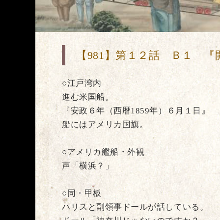
【981】第１２話 Ｂ１ 『
○江戸湾内
進む米国船。
『安政６年（西暦1859年）６月１日』
船にはアメリカ国旗。
○アメリカ艦船・外観
声「横浜？」
○同・甲板
ハリスと副領事ドールが話している。