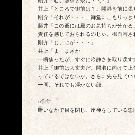
剛介「む、無茶苦茶だ・・・」
井上「ところで御前は？。開港を前に張
剛介「それが・・・、御堂にこもりっき
藤井「この爺には殿のお気持ちが分かる
責任を感じておられるのじゃ。御自害さ
剛介「じ、じが・・・」
井上「ま、まさか」
一瞬焦ったが、すぐに冷静さを取り戻す
井上「御前は大丈夫だ。開港に向けて上
っているではないか。さらに先を見てい
一同、それでも浮かない顔。
○御堂
暗いなかで目を閉じ、座禅をしている忠