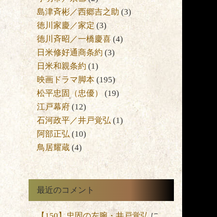
島津斉彬／西郷吉之助
(3)
徳川家慶／家定
(3)
く
徳川斉昭／一橋慶喜
(4)
日米修好通商条約
(3)
ん
日米和親条約
(1)
す
映画ドラマ脚本
(195)
松平忠固（忠優）
(19)
江戸幕府
(12)
返
石河政平／井戸覚弘
(1)
ま
阿部正弘
(10)
な
鳥居耀蔵
(4)
な
最近のコメント
【150】忠固の左腕・井戸覚弘
に