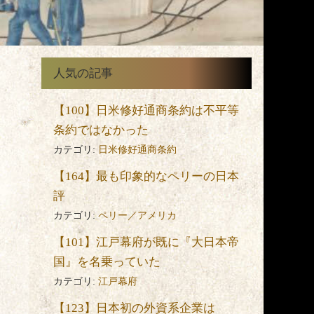
人気の記事
【100】日米修好通商条約は不平等
条約ではなかった
カテゴリ:
日米修好通商条約
【164】最も印象的なペリーの日本
評
カテゴリ:
ペリー／アメリカ
【101】江戸幕府が既に『大日本帝
国』を名乗っていた
カテゴリ:
江戸幕府
【123】日本初の外資系企業は