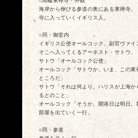
○高輪東禅寺・外観
海岸から伸びる参道の奥にある東禅寺。
寺に入っていくイギリス人。
○同・御堂内
イギリス公使オールコック、副官ヴァイ
そこへ入ってくるアーネスト・サトウ。
サトウ「オールコック公使」
オールコック「サトウか。いま、この東
ところだ」
サトウ「それは何より。ハリスが上海か
るとのこと」
オールコック「そうか。開港日は明日。
部屋を出ていく一行。
○同・参道