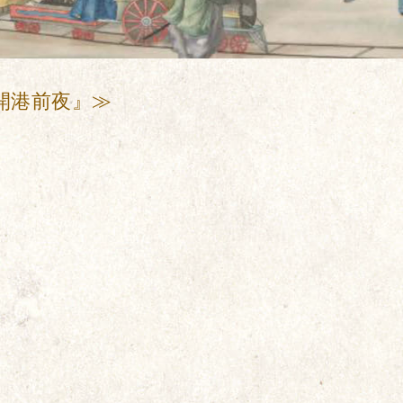
開港前夜』≫