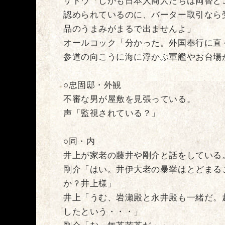
サトウ「しかも日本人商人たちは両替ど
認められているのに、バーター取引なら
品のうまみがまるで出ませんよ」
オールコック「分かった。外国奉行に直
参道の向こうに海に浮かぶ軍艦やお台場
○忠固邸・外観
不審な男が屋敷を見張っている。
声「監視されている？」
○同・内
井上が家老の藤井や剛介と話をしている
剛介「はい。井伊大老の暴挙はとどまる
か？井上様」
井上「うむ、岩瀬殿と永井殿も一緒だ。
したという・・・」